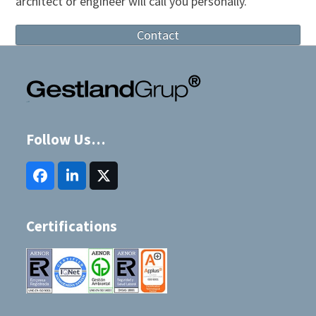
architect or engineer will call you personally.
Contact
Follow Us…
Facebook
LinkedIn
Twitter
(deprecated)
Certifications