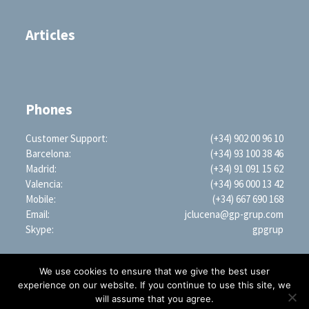
Articles
Phones
Customer Support:
(+34) 902 00 96 10
Barcelona:
(+34) 93 100 38 46
Madrid:
(+34) 91 091 15 62
Valencia:
(+34) 96 000 13 42
Mobile:
(+34) 667 690 168
Email:
jclucena@gp-grup.com
Skype:
gpgrup
We use cookies to ensure that we give the best user
experience on our website. If you continue to use this site, we
will assume that you agree.
PROFESSIONAL SEARCH ENGINE WORLDWIDE (LLC)