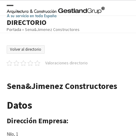
Skip
to
Open
Close
content
DIRECTORIO
mobile
mobile
Portada
»
Sena&Jimenez Constructores
menu
menu
Volver al directorio
Valoraciones directorio
Sena&Jimenez Constructores
Datos
Dirección Empresa:
Nilo, 1