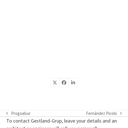
Progoalsur
Fernández Picolo
previous
next
To contact Gestland-Grup, leave your details and an
post:
post: