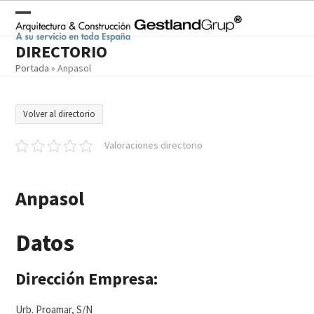
Skip
to
Open
Close
content
DIRECTORIO
mobile
mobile
Portada
»
Anpasol
menu
menu
Volver al directorio
Valoraciones directorio
Anpasol
Datos
Dirección Empresa:
Urb. Proamar, S/N