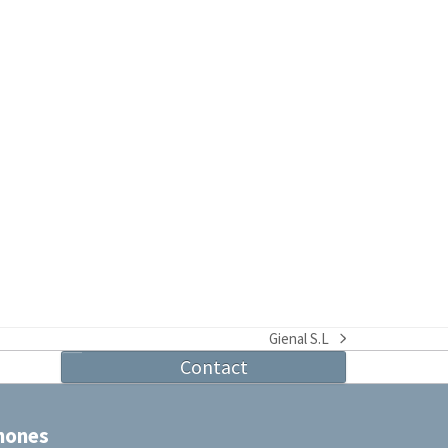
Gienal S.L
next
Contact
post:
hones