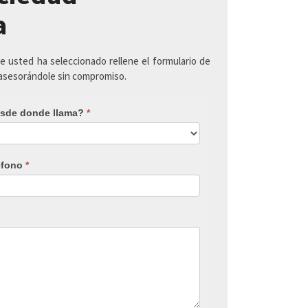
a
ue usted ha seleccionado rellene el formulario de
 asesorándole sin compromiso.
sde donde llama?
*
éfono
*