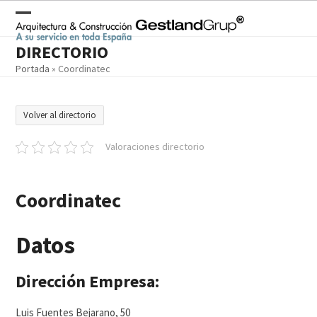
Skip
to
Open
Close
content
DIRECTORIO
mobile
mobile
Portada
»
Coordinatec
menu
menu
Volver al directorio
Valoraciones directorio
Coordinatec
Datos
Dirección Empresa:
Luis Fuentes Bejarano, 50