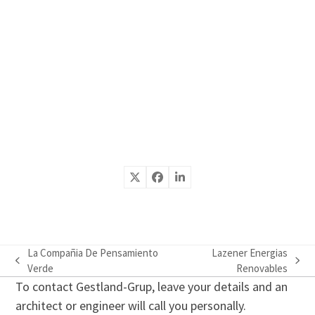
La Compañia De Pensamiento
Lazener Energias
previous
next
Verde
Renovables
post:
post:
To contact Gestland-Grup, leave your details and an
architect or engineer will call you personally.