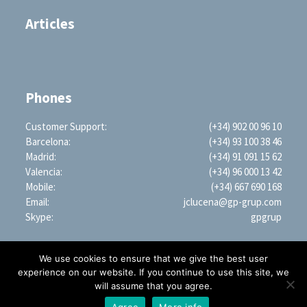
Articles
Phones
Customer Support:
(+34) 902 00 96 10
Barcelona:
(+34) 93 100 38 46
Madrid:
(+34) 91 091 15 62
Valencia:
(+34) 96 000 13 42
Mobile:
(+34) 667 690 168
Email:
jclucena@gp-grup.com
Skype:
gpgrup
We use cookies to ensure that we give the best user
experience on our website. If you continue to use this site, we
will assume that you agree.
PROFESSIONAL SEARCH ENGINE WORLDWIDE (LLC)
1209 Mountain Road PL NE, STE R, Albuquerque, NM 87110, USA | EIN: 35-2879428
Agree
More info