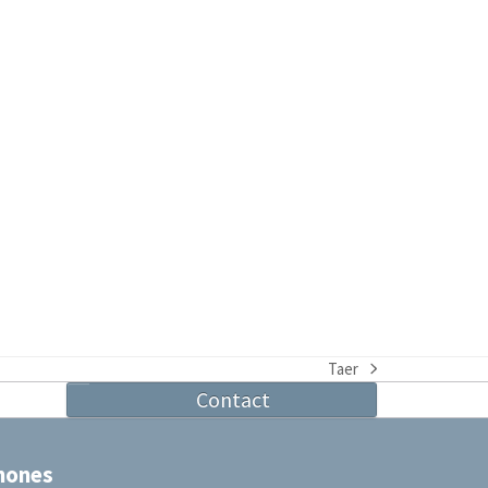
Taer
next
Contact
post:
hones