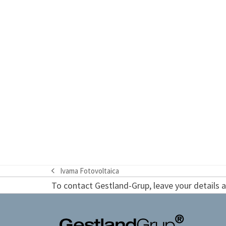
Ivama Fotovoltaica
previous
To contact Gestland-Grup, leave your details an
post: