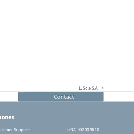
L. Sole S.A.
next
Contact
post:
hones
stomer Support:
(+34) 902 00 96 10