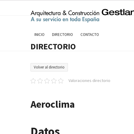
Skip
to
content
INICIO
DIRECTORIO
CONTACTO
DIRECTORIO
Volver al directorio
Valoraciones directorio
Aeroclima
Datos