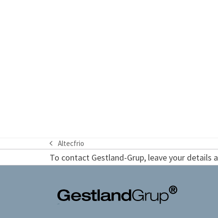
Altecfrio
previous
To contact Gestland-Grup, leave your details an
post: