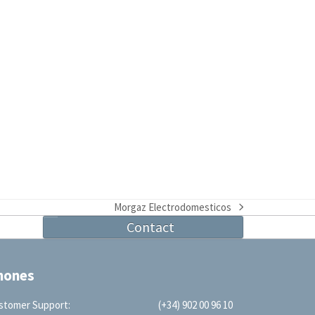
Morgaz Electrodomesticos
next
Contact
post:
hones
stomer Support:
(+34) 902 00 96 10