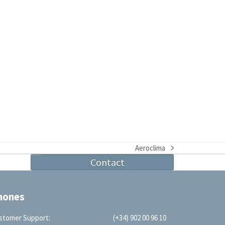
Aeroclima
next
Contact
post:
hones
stomer Support:
(+34) 902 00 96 10