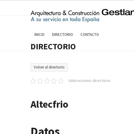
Skip
to
content
INICIO
DIRECTORIO
CONTACTO
DIRECTORIO
Volver al directorio
Valoraciones directorio
Altecfrio
Datos