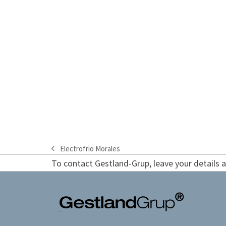
Electrofrio Morales
previous
To contact Gestland-Grup, leave your details an
post: