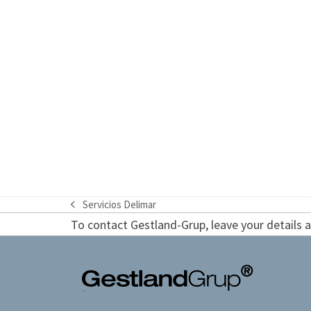
Servicios Delimar
previous
To contact Gestland-Grup, leave your details an
post: