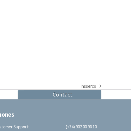
Insserco
next
Contact
post:
hones
stomer Support:
(+34) 902 00 96 10