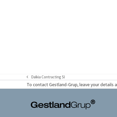
Dalkia Contracting Sl
previous
To contact Gestland-Grup, leave your details an
post: