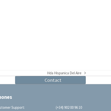
Hda Hispanica Del Aire
next
Contact
post:
hones
stomer Support:
(+34) 902 00 96 10