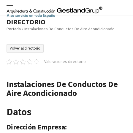
Skip
to
Open
Close
content
DIRECTORIO
mobile
mobile
Portada
»
Instalaciones De Conductos De Aire Acondicionado
menu
menu
Volver al directorio
Valoraciones directorio
Instalaciones De Conductos De
Aire Acondicionado
Datos
Dirección Empresa: