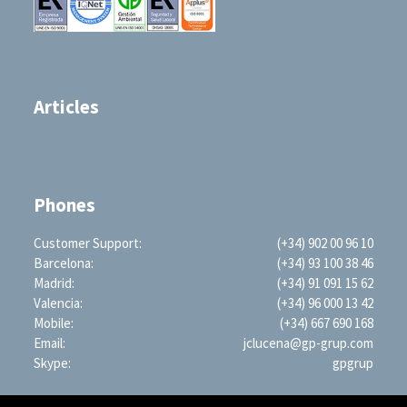
Articles
Phones
Customer Support:
(+34) 902 00 96 10
Barcelona:
(+34) 93 100 38 46
Madrid:
(+34) 91 091 15 62
Valencia:
(+34) 96 000 13 42
Mobile:
(+34) 667 690 168
Email:
jclucena@gp-grup.com
Skype:
gpgrup