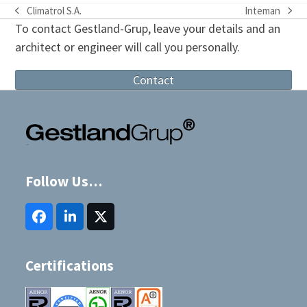
Climatrol S.A.
Inteman
previous
next
To contact Gestland-Grup, leave your details and an
post:
post:
architect or engineer will call you personally.
Contact
Follow Us…
Facebook
LinkedIn
Twitter
(deprecated)
Certifications