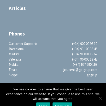
Articles
Phones
Customer Support:
(+34) 902 00 96 10
Barcelona:
(+34) 93 100 38 46
Madrid:
(+34) 91 091 15 62
Valencia:
(+34) 96 000 13 42
Mobile:
(+34) 667 690 168
Email:
jclucena@gp-grup.com
Skype:
gpgrup
We use cookies to ensure that we give the best user
experience on our website. If you continue to use this site, we
will assume that you agree.
PROFESSIONAL SEARCH ENGINE WORLDWIDE (LLC)
1209 Mountain Road PL NE, STE R, Albuquerque, NM 87110, USA | EIN: 35-2879428
Agree
More info