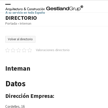
Skip
to
Open
Close
content
DIRECTORIO
mobile
mobile
Portada
»
Inteman
menu
menu
Volver al directorio
Valoraciones directorio
Inteman
Datos
Dirección Empresa:
Cordelles, 16