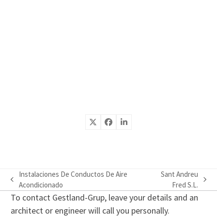
Instalaciones De Conductos De Aire
Sant Andreu
previous
next
Acondicionado
Fred S.L.
post:
post:
To contact Gestland-Grup, leave your details and an
architect or engineer will call you personally.